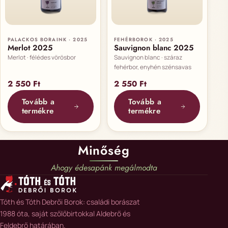
PALACKOS BORAINK · 2025
FEHÉRBOROK · 2025
Merlot 2025
Sauvignon blanc 2025
Merlot · félédes vörösbor
Sauvignon blanc · száraz
fehérbor, enyhén szénsavas
2 550
Ft
2 550
Ft
Tovább a
Tovább a
termékre
termékre
Minőség
Ahogy édesapánk megálmodta
Tóth és Tóth Debrői Borok: családi borászat
1988 óta, saját szőlőbirtokkal Aldebrő és
Feldebrő határában.