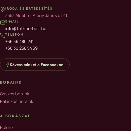
IRODA ÉS ÉRTÉKESÍTÉS
3353 Aldebrő, Arany János út 41.
E-MAIL
info@tothborbolt.hu
TELEFON
+36 36 480 231
+36 30 258 54 39
Kövess minket a Facebookon
BORAINK
Összes borunk
Palackos boraink
A BORÁSZAT
Rólunk