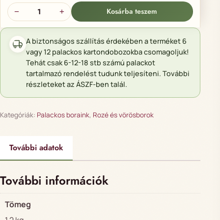
Egri Cabernet sauvignon 2023 mennyiség
Kosárba teszem
−
+
A biztonságos szállítás érdekében a terméket 6
vagy 12 palackos kartondobozokba csomagoljuk!
Tehát csak 6-12-18 stb számú palackot
tartalmazó rendelést tudunk teljesíteni. További
részleteket az ÁSZF-ben talál.
Kategóriák:
Palackos boraink
,
Rozé és vörösborok
További adatok
További információk
Tömeg
1,2 kg