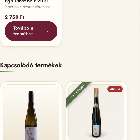
Egri Pinot noir 2021
Pinot noir · száraz vörösbor
2 750
Ft
Tovább a
termékre
Kapcsolódó termékek
5+1 AKCIÓ!
AKCIÓ