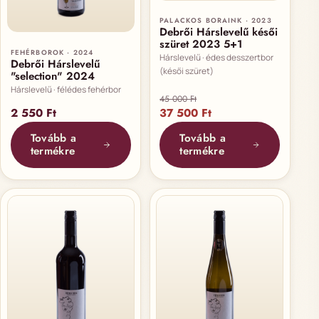
PALACKOS BORAINK · 2023
Debrői Hárslevelű késői
szüret 2023 5+1
FEHÉRBOROK · 2024
Hárslevelű · édes desszertbor
Debrői Hárslevelű
(késői szüret)
"selection" 2024
Hárslevelű · félédes fehérbor
45 000
Ft
Original price was: 45 000 Ft.
Current price is: 37 
2 550
Ft
37 500
Ft
Tovább a
Tovább a
termékre
termékre