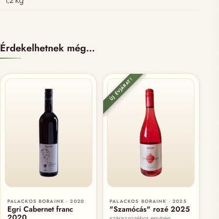
Érdekelhetnek még…
ÚJ ÉVJÁRAT!
PALACKOS BORAINK · 2020
PALACKOS BORAINK · 2025
Egri Cabernet franc
"Szamócás" rozé 2025
2020
száraz rozébor, enyhén