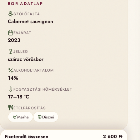
BOR-ADATLAP
SZŐLŐFAJTA
Cabernet sauvignon
ÉVJÁRAT
2023
JELLEG
száraz vörösbor
ALKOHOLTARTALOM
14%
FOGYASZTÁSI HŐMÉRSÉKLET
17–18 °C
ÉTELPÁROSÍTÁS
Marha
Disznó
Fizetendő összesen
2 600
Ft