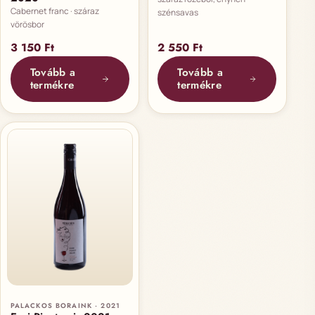
Cabernet franc · száraz
szénsavas
vörösbor
3 150
Ft
2 550
Ft
Tovább a
Tovább a
termékre
termékre
PALACKOS BORAINK · 2021