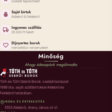
családi tapasztalat
Saját birtok
Aldebrő & Feldebrő
Ingyenes szállítás
25 000 Ft felett
Díjnyertes borok
nemzetközi versenyeken
Minőség
Ahogy édesapánk megálmodta
Tóth és Tóth Debrői Borok: családi borászat
1988 óta, saját szőlőbirtokkal Aldebrő és
Feldebrő határában.
IRODA ÉS ÉRTÉKESÍTÉS
3353 Aldebrő, Arany János út 41.