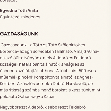
Egyedné Tóth Anita
ügyintéző-mindenes
GAZDASÁGUNK
Gazdaságunk – a Tóth és Tóth Szőlőbirtok és
Borpince- az Egri Borvidéken található. A majd 40 ha-
os szőlőültetvényünk, mely Aldebrő és Feldebrő
községek határaiban találhatók, a világi és az
őshonos szőlőfajták otthona. A több mint 500 éves
műemlék pincénk Kompolton található, az Ágnes-
Kertben. A zászlós borunk a Debrői Hárslevelű, de
más ritkaság számba menő borokat is készítünk, mint
például a Gohér, vagy a Kabar.
Nagyobbrészt Aldebrő, kisebb részt Feldebrő