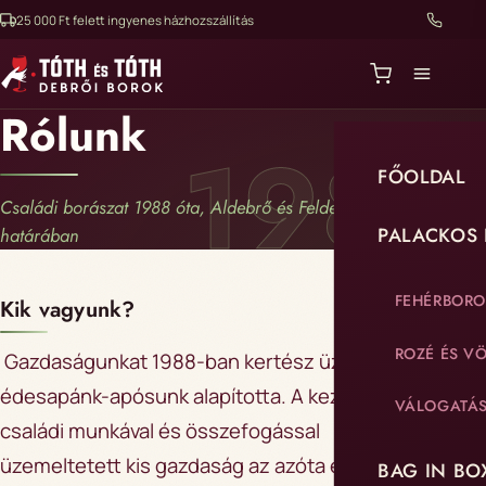
25 000 Ft felett ingyenes házhozszállítás
Rólunk
1988
FŐOLDAL
Családi borászat 1988 óta, Aldebrő és Feldebrő
PALACKOS
határában
FEHÉRBOR
Kik vagyunk?
ROZÉ ÉS V
Gazdaságunkat 1988-ban kertész üzemmérnök
édesapánk-apósunk alapította. A kezdetben
VÁLOGATÁ
családi munkával és összefogással
üzemeltetett kis gazdaság az azóta eltelt több
BAG IN BO