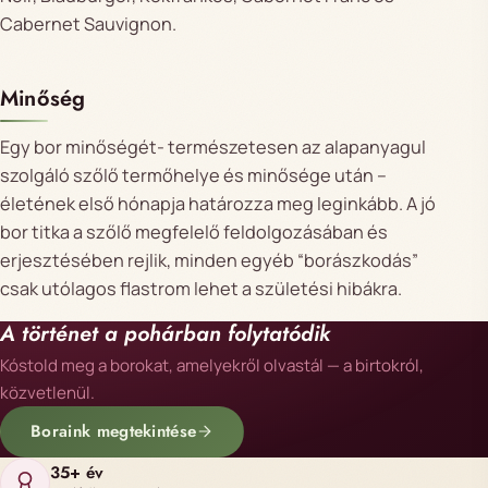
Cabernet Sauvignon.
Minőség
Egy bor minőségét- természetesen az alapanyagul
szolgáló szőlő termőhelye és minősége után –
életének első hónapja határozza meg leginkább. A jó
bor titka a szőlő megfelelő feldolgozásában és
erjesztésében rejlik, minden egyéb “borászkodás”
csak utólagos flastrom lehet a születési hibákra.
A történet a pohárban folytatódik
Kóstold meg a borokat, amelyekről olvastál — a birtokról,
közvetlenül.
Boraink megtekintése
35+ év