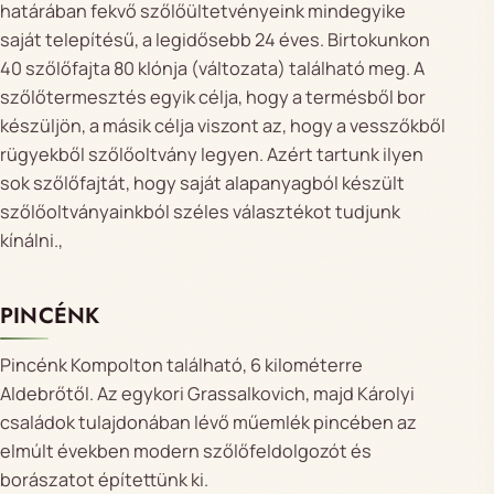
határában fekvő szőlőültetvényeink mindegyike
saját telepítésű, a legidősebb 24 éves. Birtokunkon
40 szőlőfajta 80 klónja (változata) található meg. A
szőlőtermesztés egyik célja, hogy a termésből bor
készüljön, a másik célja viszont az, hogy a vesszőkből
rügyekből szőlőoltvány legyen. Azért tartunk ilyen
sok szőlőfajtát, hogy saját alapanyagból készült
szőlőoltványainkból széles választékot tudjunk
kínálni.,
PINCÉNK
Pincénk Kompolton található, 6 kilométerre
Aldebrőtől. Az egykori Grassalkovich, majd Károlyi
családok tulajdonában lévő műemlék pincében az
elmúlt években modern szőlőfeldolgozót és
borászatot építettünk ki.