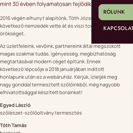
mint 30 évben folyamatosan fejlődik, növekszik.
RÓLUNK
2016 végén elhunyt alapítónk, Tóth József után a
következő nemzedék vette át és viszi tovább az
KAPCSOLA
örökséget.
Az üzletfeleink, vevőink, partnereink által megszokott
magas szakmai tudás, igényesség, megbízhatóság
megtartásával modern céget építünk. Ennek
következő lépcsője a 2018 januárjában indított
honlapunk után ez a webáruház. Kérjük, ízleljék meg
nagy gonddal termesztett szőlőinkből, még nagyobb
elhivatottsággal készített borainkat!
Egyed László
szőlészet-szőlőoltvány termesztés
Tóth Tamás
borászat