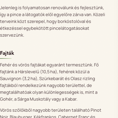
Jelenleg is folyamatosan renoválunk és fejlesztünk,
így a pince a látogatók elől egyelőre zárva van. Közeli
terveink közt szerepel, hogy borkóstolóval és
étkezéssel egybekötött pincelátogatásokat
szervezünk.
Fajták
Fehér és vörös fajtákat egyaránt termesztünk. Fő
fajtánk a Hárslevelű (10,5 ha), fehérek közül a
Sauvignon (3,2 ha), Szürkebarát és Olasz rizling
fajtákból rendelkezünk nagyobb területtel, de
megtalálhatóak olyan különlegességek is, mint a
Gohér, a Sárga Muskotály vagy a Kabar.
Vörös szőlőkből nagyobb területen található Pinot
Noir, Blauburger, Kékfrankos, Cabernet Franc és