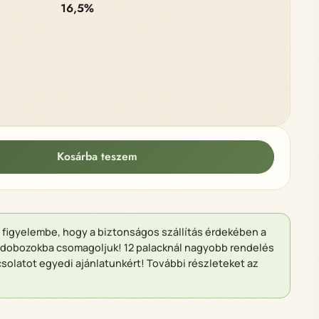
16,5%
ég
Kosárba teszem
e figyelembe, hogy a biztonságos szállítás érdekében a
ondobozokba csomagoljuk! 12 palacknál nagyobb rendelés
solatot egyedi ajánlatunkért! További részleteket az