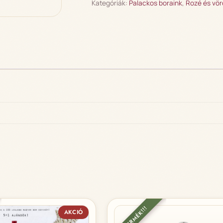
Kategóriák:
Palackos boraink
,
Rozé és vö
ÚJ TERMÉK!!!
AKCIÓ