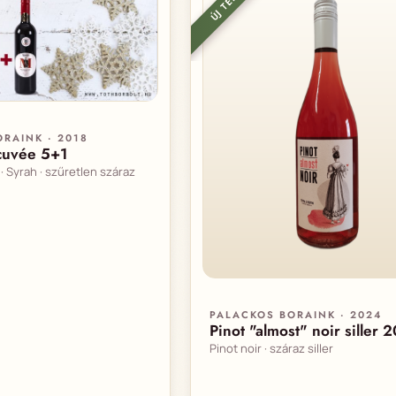
RAINK · 2018
cuvée 5+1
· Syrah · szűretlen száraz
PALACKOS BORAINK · 2024
Pinot "almost" noir siller 
Pinot noir · száraz siller