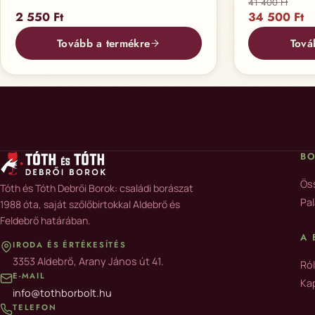
41 400
Ft
Original pri
Cu
2 550
Ft
34 500
Ft
Tovább a termékre
Tová
B
Ös
Tóth és Tóth Debrői Borok: családi borászat
Pal
1988 óta, saját szőlőbirtokkal Aldebrő és
Feldebrő határában.
A 
IRODA ÉS ÉRTÉKESÍTÉS
3353 Aldebrő, Arany János út 41.
Ró
E-MAIL
Ka
info@tothborbolt.hu
TELEFON