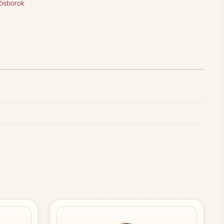
rösborok