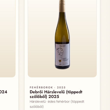
FEHÉRBOROK · 2025
2024
Debrői Hárslevelű (töppedt
szőlőből) 2025
Hárslevelű · édes fehérbor (töppedt
szőlőből)