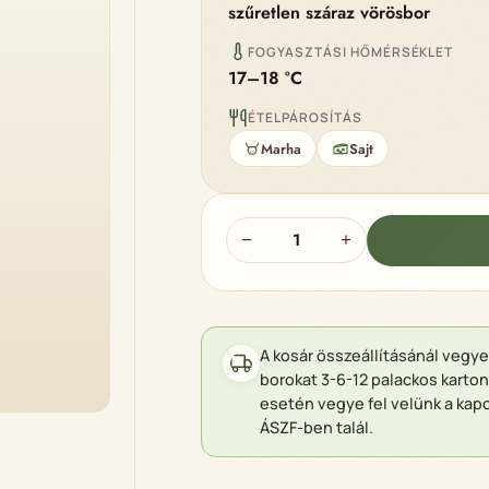
szűretlen száraz vörösbor
FOGYASZTÁSI HŐMÉRSÉKLET
17–18 °C
ÉTELPÁROSÍTÁS
Marha
Sajt
Maledictus cuvée 2018 mennyis
−
+
A kosár összeállításánál vegy
borokat 3-6-12 palackos kart
esetén vegye fel velünk a kapc
ÁSZF-ben talál.