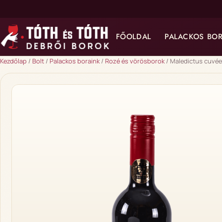
FŐOLDAL
PALACKOS BO
Kezdőlap
/
Bolt
/
Palackos boraink
/
Rozé és vörösborok
/ Maledictus cuvée