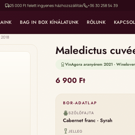
25 000 Ft felett ingyenes házhozszállítás
+36 30 258 54 39
RAINK
BAG IN BOX KÍNÁLATUNK
RÓLUNK
KAPCSOL
 2018
Maledictus cuv
VinAgora aranyérem 2021 · Winelove
6 900
Ft
BOR-ADATLAP
SZŐLŐFAJTA
Cabernet franc · Syrah
JELLEG