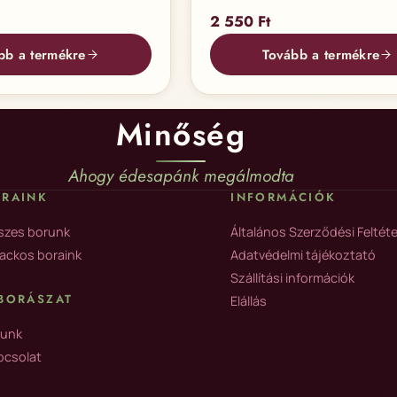
ce was: 41 400 Ft.
rrent price is: 34 500 Ft.
2 550
Ft
bb a termékre
Tovább a termékre
Minőség
Ahogy édesapánk megálmodta
ORAINK
INFORMÁCIÓK
szes borunk
Általános Szerződési Feltéte
ackos boraink
Adatvédelmi tájékoztató
Szállítási információk
BORÁSZAT
Elállás
lunk
pcsolat