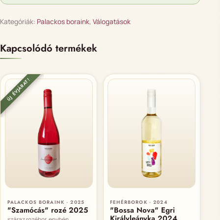
Kategóriák:
Palackos boraink
,
Válogatások
Kapcsolódó termékek
ÚJ ÉVJÁRAT!
PALACKOS BORAINK · 2025
FEHÉRBOROK · 2024
"Szamócás" rozé 2025
"Bossa Nova" Egri
Királyleányka 2024
száraz rozébor, enyhén