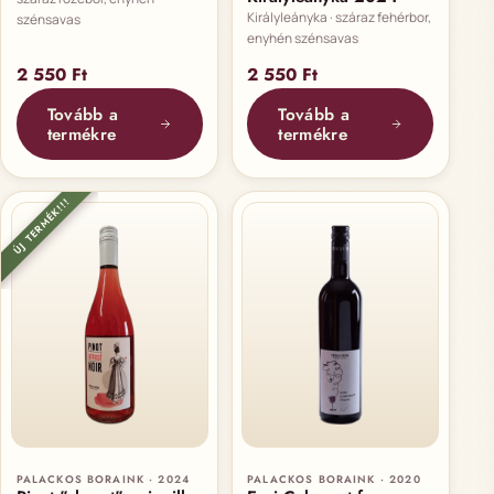
Királyleányka · száraz fehérbor,
szénsavas
enyhén szénsavas
2 550
Ft
2 550
Ft
Tovább a
Tovább a
termékre
termékre
ÚJ TERMÉK!!!
PALACKOS BORAINK · 2024
PALACKOS BORAINK · 2020