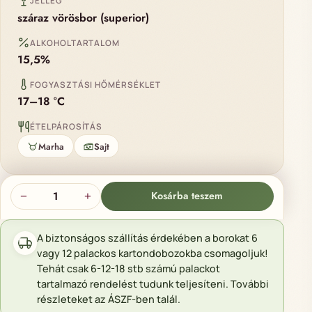
JELLEG
száraz vörösbor (superior)
ALKOHOLTARTALOM
15,5%
FOGYASZTÁSI HŐMÉRSÉKLET
17–18 °C
ÉTELPÁROSÍTÁS
Marha
Sajt
Corpus delicti 5+1 mennyiség
Kosárba teszem
−
+
A biztonságos szállítás érdekében a borokat 6
vagy 12 palackos kartondobozokba csomagoljuk!
Tehát csak 6-12-18 stb számú palackot
tartalmazó rendelést tudunk teljesíteni. További
részleteket az ÁSZF-ben talál.