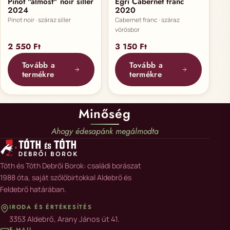
Pinot "almost" noir siller
Egri Cabernet franc
2024
2020
Pinot noir · száraz siller
Cabernet franc · száraz
vörösbor
2 550
Ft
3 150
Ft
Tovább a
Tovább a
termékre
termékre
Minőség
Ahogy édesapánk megálmodta
Tóth és Tóth Debrői Borok: családi borászat
1988 óta, saját szőlőbirtokkal Aldebrő és
Feldebrő határában.
IRODA ÉS ÉRTÉKESÍTÉS
3353 Aldebrő, Arany János út 41.
E-MAIL