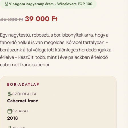
VinAgora nagyarany érem · Winelovers TOP 100
Original price was: 46 800 Ft.
Current price is: 39 0
39 000
Ft
46 800
Ft
Egy nagytestű, robosztus bor, bizonyíték arra, hogy a
fahordó nélkül is van megoldás. Kóracél tartályban –
borászunk által válogatott különleges hordódongákkal
érlelve – készült, több, mint 1 éve palackban érlelődő
cabernet franc superior.
BOR-ADATLAP
SZŐLŐFAJTA
Cabernet franc
ÉVJÁRAT
2018