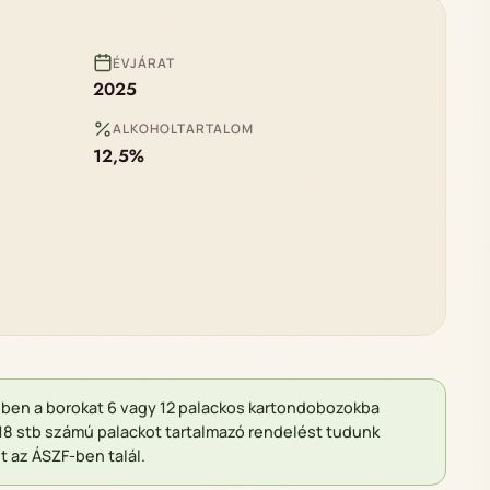
ÉVJÁRAT
2025
ALKOHOLTARTALOM
12,5%
ében a borokat 6 vagy 12 palackos kartondobozokba
18 stb számú palackot tartalmazó rendelést tudunk
t az ÁSZF-ben talál.