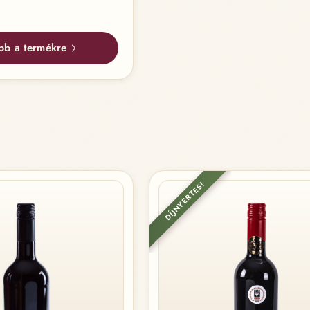
bb a termékre
DÍJNYERTES!