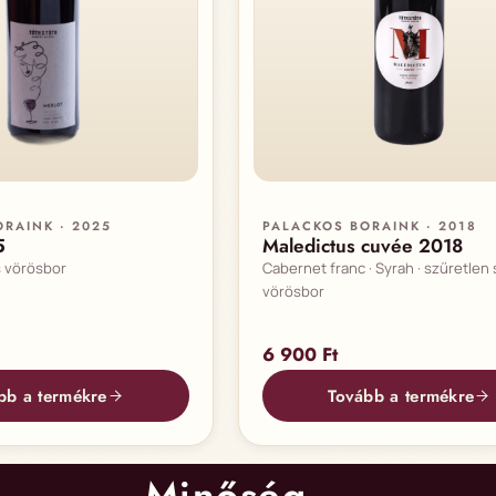
RAINK · 2025
PALACKOS BORAINK · 2018
5
Maledictus cuvée 2018
s vörösbor
Cabernet franc · Syrah · szűretlen
vörösbor
6 900
Ft
bb a termékre
Tovább a termékre
Minőség