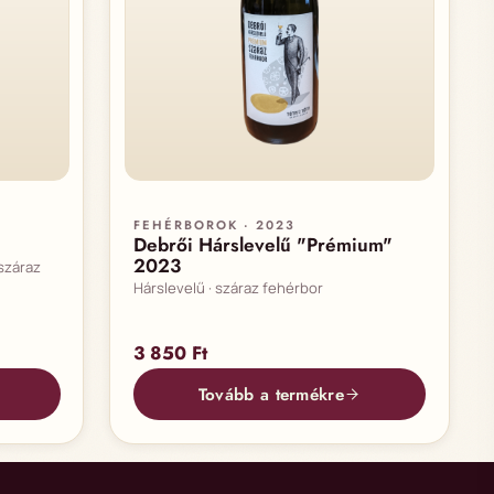
FEHÉRBOROK · 2023
Debrői Hárslevelű "Prémium"
2023
 száraz
Hárslevelű · száraz fehérbor
3 850
Ft
Tovább a termékre