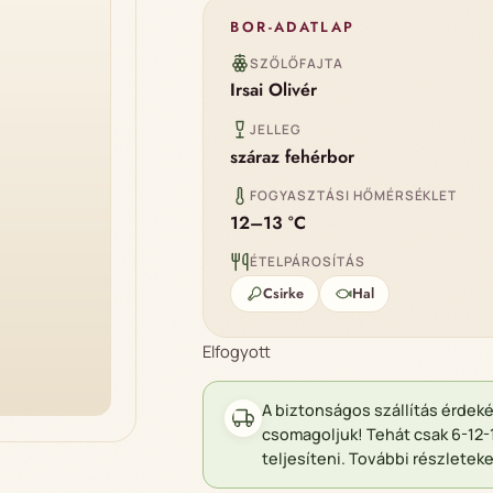
BOR-ADATLAP
SZŐLŐFAJTA
Irsai Olivér
JELLEG
száraz fehérbor
FOGYASZTÁSI HŐMÉRSÉKLET
12–13 °C
ÉTELPÁROSÍTÁS
Csirke
Hal
Elfogyott
A biztonságos szállítás érdek
csomagoljuk! Tehát csak 6-12-
teljesíteni. További részleteke