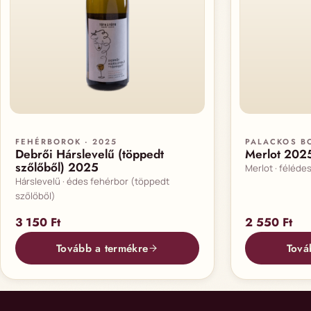
FEHÉRBOROK · 2025
PALACKOS BO
Debrői Hárslevelű (töppedt
Merlot 202
szőlőből) 2025
Merlot · féléde
Hárslevelű · édes fehérbor (töppedt
szőlőből)
3 150
Ft
2 550
Ft
Tovább a termékre
Tová