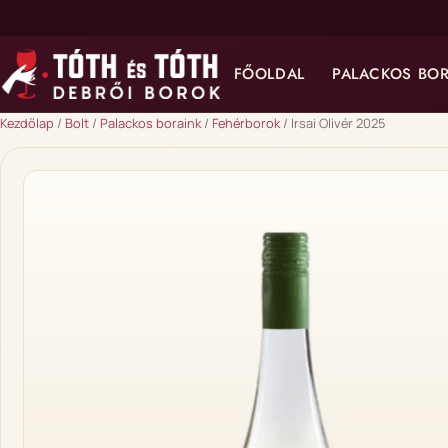
FŐOLDAL
PALACKOS BO
Kezdőlap
/
Bolt
/
Palackos boraink
/
Fehérborok
/ Irsai Olivér 2025