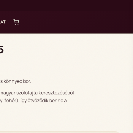
AT
5
áns könnyed bor.
si magyar szőlőfajta keresztezéséből
i fehér), így ötvöződik benne a