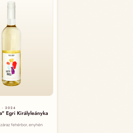
 · 2024
" Egri Királyleányka
 száraz fehérbor, enyhén