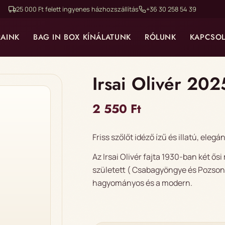
25 000 Ft felett ingyenes házhozszállítás
+36 30 258 54 39
RAINK
BAG IN BOX KÍNÁLATUNK
RÓLUNK
KAPCSOL
Irsai Olivér 202
2 550
Ft
Friss szőlőt idéző ízű és illatú, eleg
Az Irsai Olivér fajta 1930-ban két ő
született ( Csabagyöngye és Pozsony
hagyományos és a modern.